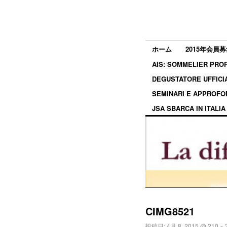
ホーム
2015年会員募
AIS: SOMMELIER P
DEGUSTATORE UFF
SEMINARI E APPRO
JSA SBARCA IN ITALIA
CIMG8521
投稿日:
4月 8, 2015
@
210 × 