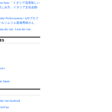
del bere bene 「イタリア流美味しい
楽しみ方」イタリア文化会館-
lier Professionista / AISプロフ
ナルソムリエ渡邊秀樹さん
a dei vini : Lista dei vini
ES
news
in Japan
dei vini facebook
DeiVini