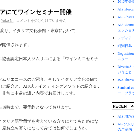
2015年
AIS sbarca
アにてワインセミナー開催
AIS Sbarca
Yoko N.
|
コメントを受け付けていません
AIS: Somm
日間に渡り、イタリア文化会館・東京において
ェッショ
メディア
が開催されます。
罰則行為
Degustat
エ協会認定日本人ソムリエによる「ワインミニセミナ
スター
Diventa
いうこと
ソムリエコースのご紹介、そしてイタリア文化会館で
JSA sbarca 
のご紹介と、AIS式テイスティングメソッドの紹介＆テ
Seminari e
。非常に中身の濃い内容でお届けします。
ー・ブラ
RECENT P
ら18時まで。要予約となっております。
AIS N
イタリア語学留学を考えている方々にとてもためにな
AISソ
一度お立ち寄りになってみては如何でしょうか。
のご案内