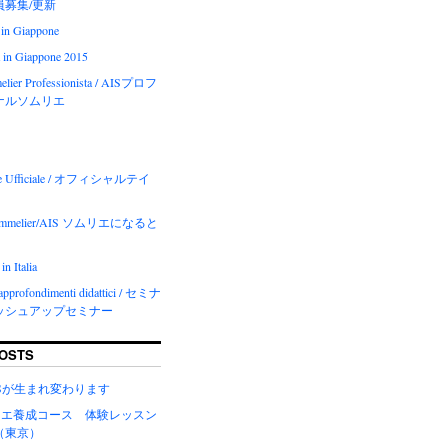
会員募集/更新
 in Giappone
 in Giappone 2015
elier Professionista / AISプロフ
ナルソムリエ
ore Ufficiale / オフィシャルテイ
 Sommelier/AIS ソムリエになると
in Italia
 approfondimenti didattici / セミナ
ッシュアップセミナー
OSTS
EWSが生まれ変わります
ムリエ養成コース 体験レッスン
（東京）