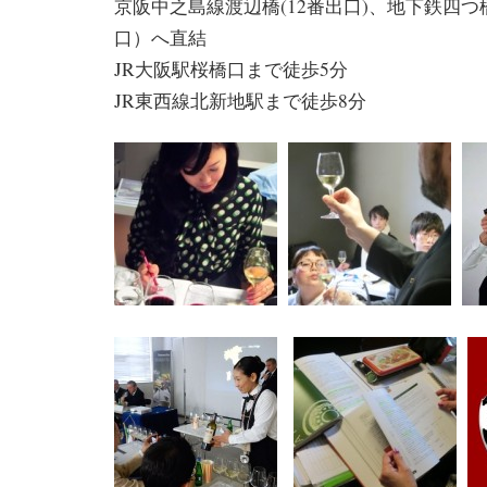
京阪中之島線渡辺橋(12番出口)、地下鉄四つ
口）へ直結
JR大阪駅桜橋口まで徒歩5分
JR東西線北新地駅まで徒歩8分