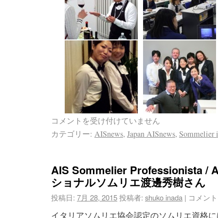
コメントを受け付けていません
カテゴリー:
AISnews
,
Japan AISnews
,
Sommelier i
AIS Sommelier Professionist
ショナルソムリエ渡邊秀樹さん
投稿日:
7月 28, 2015
投稿者:
shuko inada
|
コメント
イタリアソムリエ協会認定のソムリエ資格に