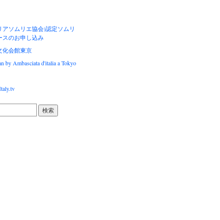
タリアソムリエ協会)認定ソムリ
ースのお申し込み
文化会館東京
pan by Ambasciata d'italia a Tokyo
taly.tv