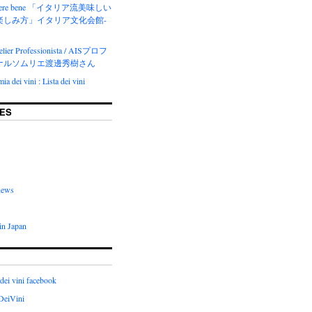
del bere bene 「イタリア流美味しい
楽しみ方」イタリア文化会館-
lier Professionista / AISプロフ
ナルソムリエ渡邊秀樹さん
a dei vini : Lista dei vini
ES
news
in Japan
dei vini facebook
DeiVini