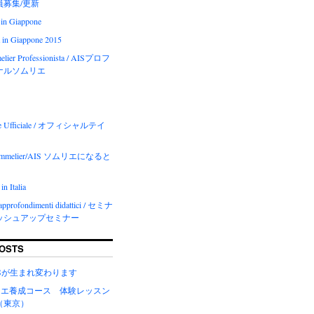
会員募集/更新
 in Giappone
 in Giappone 2015
elier Professionista / AISプロフ
ナルソムリエ
ore Ufficiale / オフィシャルテイ
 Sommelier/AIS ソムリエになると
in Italia
 approfondimenti didattici / セミナ
ッシュアップセミナー
OSTS
EWSが生まれ変わります
ムリエ養成コース 体験レッスン
（東京）