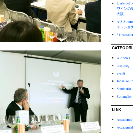
L’arte 
ワインの
大阪
AIS Somme
ェッショ
31°Accademi
CATEGORI
AISnews
doc docg
eventi
Japan AIS
Seminario
Sommelier 
LINK
Accademia 
Accademia