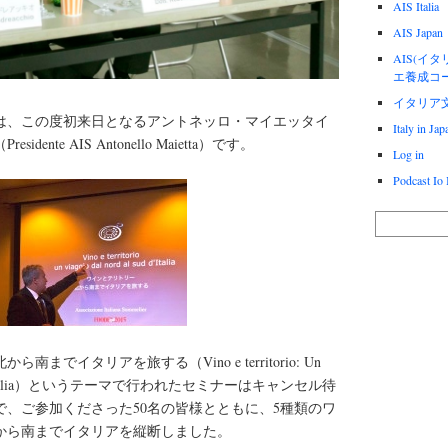
AIS Italia
AIS Japan
AIS(イ
エ養成コ
イタリア
は、この度初来日となるアントネッロ・マイエッタイ
Italy in Ja
ente AIS Antonello Maietta）です。
Log in
Podcast Io I
までイタリアを旅する（Vino e territorio: Un
al sud d’Italia）というテーマで行われたセミナーはキャンセル待
で、ご参加くださった50名の皆様とともに、5種類のワ
から南までイタリアを縦断しました。